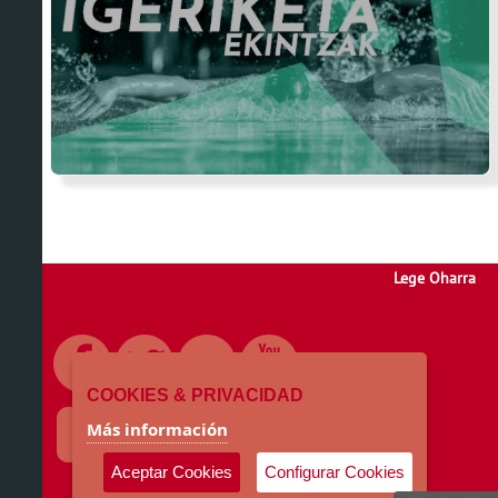
Lege Oharra
COOKIES & PRIVACIDAD
Más información
Aceptar Cookies
Configurar Cookies
Zubikoa Kiroldegia. Bidebarrieta kalea, 2. · 20.560 ·